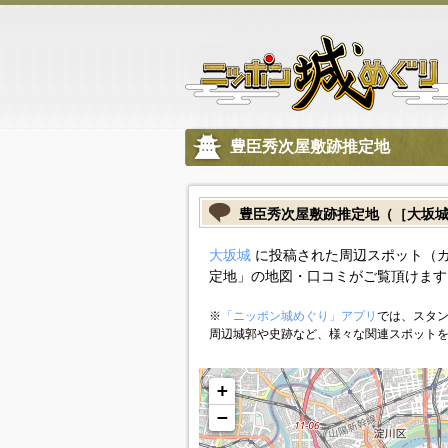
豊臣秀次屋敷跡推定地
豊臣秀次屋敷跡推定地（［大坂
大坂城
に投稿された周辺スポット（
定地」の地図・口コミがご覧頂けます
※
「ニッポン城めぐり」アプリ
では、スタン
周辺城郭や史跡など、様々な関連スポット
+
−