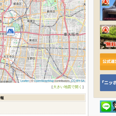
Leaflet
| ©
OpenStreetMap
contributors,
CC-BY-SA
［
大きい地図で開く
］
情報