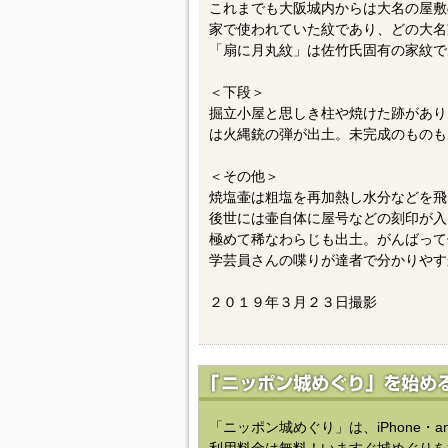
これまでも大阪城内からは大名の屋敷
家で使われていた紋であり、どの大名
「扇に月丸紋」は佐竹氏固有の家紋で
＜下段＞
掘立小屋と思しき柱や焼けた跡があり
は火縄銃の弾が出土。未完成のものも
＜その他＞
焼塩壷は粗塩を再加熱し水分などを飛
後世には壷自体に屋号などの刻印が入
極めて稀なわらじも出土。がんばって
学芸員さんの喋りが達者で分かりやす
２０１９年３月２３日撮影
「ニッポン城めぐり」は、iPhone・a