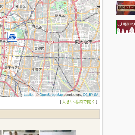
Leaflet
| ©
OpenStreetMap
contributors,
CC-BY-SA
［
大きい地図で開く
］