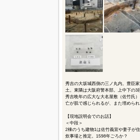
秀吉の大坂城西側の三ノ丸内。豊臣家
土。東隣は大阪府警本部。上中下の3
秀吉晩年の広大な大名屋敷（佐竹氏）
亡が肌で感じられるが、また埋められ
【現地説明会でのお話】
＜中段＞
2棟のうち建物1は佐竹義宣や妻子が住
炊事場と推定。1598年ごろか？