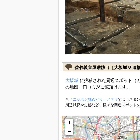
佐竹義宣屋敷跡（［大坂城
遺構
大坂城
に投稿された周辺スポット（
の地図・口コミがご覧頂けます。
※
「ニッポン城めぐり」アプリ
では、スタン
周辺城郭や史跡など、様々な関連スポット
+
−