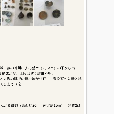
滅亡後の徳川による盛土（2、3ｍ）の下から出
段構成だが、上段は狭く詳細不明。
と大坂の陣での陣小屋が並存し、豊臣家の栄華と滅
てしまう（泣）
んだ奥御殿（東西約20m、南北約15m）、建物2は