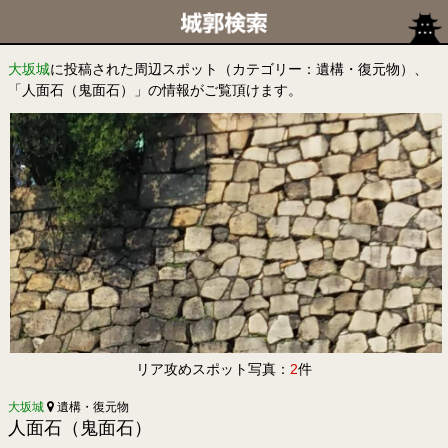
大坂城
に投稿された周辺スポット（カテゴリー：遺構・復元物）、
「人面石（鬼面石）」の情報がご覧頂けます。
リア攻めスポット写真：
2
件
大坂城
遺構・復元物
人面石（鬼面石）