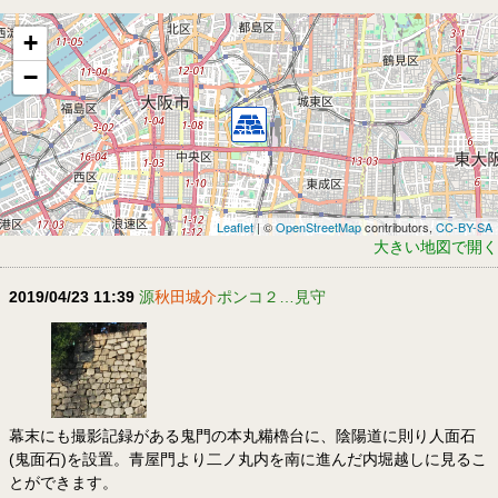
+
−
Leaflet
| ©
OpenStreetMap
contributors,
CC-BY-SA
大きい地図で開く
2019/04/23 11:39
源
秋田城介
ポンコ２…見守
幕末にも撮影記録がある鬼門の本丸糒櫓台に、陰陽道に則り人面石
(鬼面石)を設置。青屋門より二ノ丸内を南に進んだ内堀越しに見るこ
とができます。