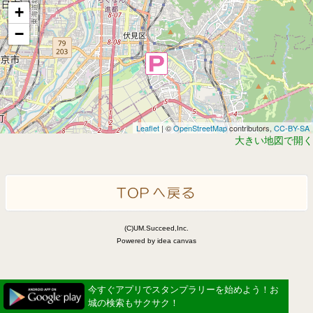
+
−
Leaflet
| ©
OpenStreetMap
contributors,
CC-BY-SA
大きい地図で開く
(C)UM.Succeed,Inc.
Powered by idea canvas
今すぐアプリでスタンプラリーを始めよう！お
城の検索もサクサク！