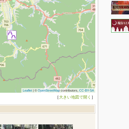
Leaflet
| ©
OpenStreetMap
contributors,
CC-BY-SA
［
大きい地図で開く
］