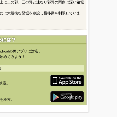
上に二の郭、三の郭と連なり郭郭の両側は深い箱堀
には大規模な竪堀を敷設し横移動を制限していま
ndroidの両アプリに対応。
始めてみよう！
法
を検索。
り」を検索。