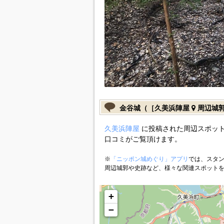
金谷城（［久美浜陣屋
周辺城
久美浜陣屋
に投稿された周辺スポット
口コミがご覧頂けます。
※
「ニッポン城めぐり」アプリ
では、スタン
周辺城郭や史跡など、様々な関連スポット
+
−