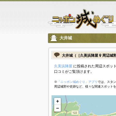
大井城
大井城（［久美浜陣屋
周辺城
久美浜陣屋
に投稿された周辺スポット
口コミがご覧頂けます。
※
「ニッポン城めぐり」アプリ
では、スタン
周辺城郭や史跡など、様々な関連スポット
+
−