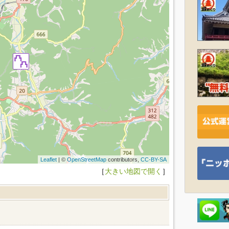
Leaflet
| ©
OpenStreetMap
contributors,
CC-BY-SA
［
大きい地図で開く
］