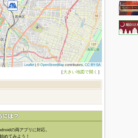
Leaflet
| ©
OpenStreetMap
contributors,
CC-BY-SA
［
大きい地図で開く
］
ndroidの両アプリに対応。
始めてみよう！