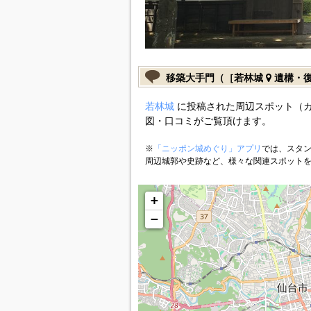
移築大手門（［若林城
遺構・
若林城
に投稿された周辺スポット（
図・口コミがご覧頂けます。
※
「ニッポン城めぐり」アプリ
では、スタン
周辺城郭や史跡など、様々な関連スポット
+
−