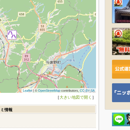
Leaflet
| ©
OpenStreetMap
contributors,
CC-BY-SA
［
大きい地図で開く
］
コミ情報