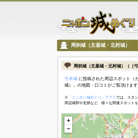
周枳城（主基城・北村城）
周枳城（主基城・北村城）（［
弓木城
に投稿された周辺スポット（
城）」の地図・口コミがご覧頂けます
※
「ニッポン城めぐり」アプリ
では、スタン
周辺城郭や史跡など、様々な関連スポット
+
−