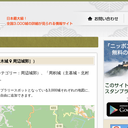
弓木城
周辺城郭］）
カテゴリー：周辺城郭）、「周枳城（主基城・北村
。
プラリースポットとなっている3,000城それぞれの地図に、
を自由に追加できます。