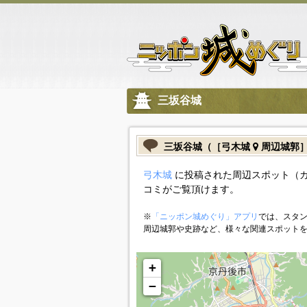
三坂谷城
三坂谷城（［弓木城
周辺城郭
弓木城
に投稿された周辺スポット（
コミがご覧頂けます。
※
「ニッポン城めぐり」アプリ
では、スタン
周辺城郭や史跡など、様々な関連スポット
+
−