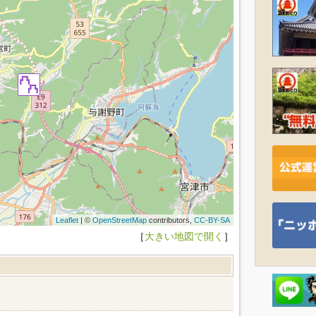
Leaflet
| ©
OpenStreetMap
contributors,
CC-BY-SA
［
大きい地図で開く
］