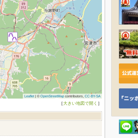
Leaflet
| ©
OpenStreetMap
contributors,
CC-BY-SA
［
大きい地図で開く
］