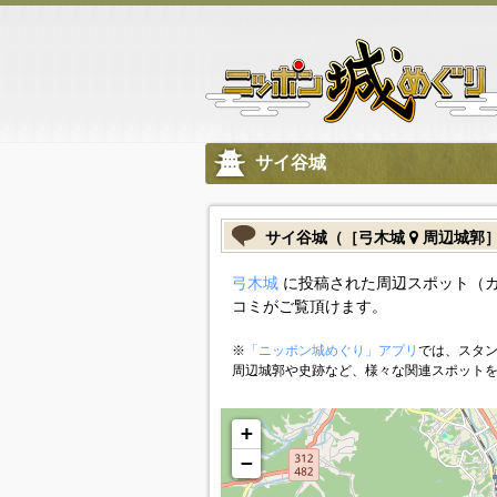
サイ谷城
サイ谷城（［弓木城
周辺城郭
弓木城
に投稿された周辺スポット（
コミがご覧頂けます。
※
「ニッポン城めぐり」アプリ
では、スタン
周辺城郭や史跡など、様々な関連スポット
+
−