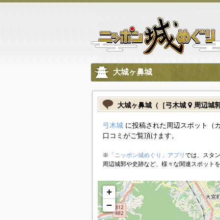
大城ヶ鼻城
大城ヶ鼻城（［弓木城
周辺城
弓木城
に投稿された周辺スポット（
口コミがご覧頂けます。
※
「ニッポン城めぐり」アプリ
では、スタン
周辺城郭や史跡など、様々な関連スポット
+
−