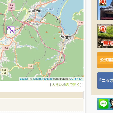
Leaflet
| ©
OpenStreetMap
contributors,
CC-BY-SA
［
大きい地図で開く
］