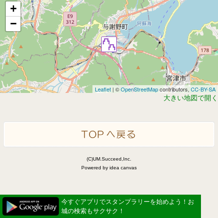
+
−
Leaflet
| ©
OpenStreetMap
contributors,
CC-BY-SA
大きい地図で開く
(C)UM.Succeed,Inc.
Powered by idea canvas
今すぐアプリでスタンプラリーを始めよう！お
城の検索もサクサク！