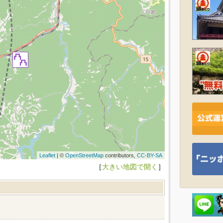
Leaflet
| ©
OpenStreetMap
contributors,
CC-BY-SA
［
大きい地図で開く
］