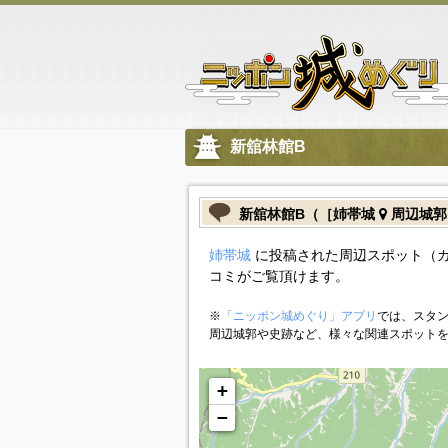
新舘林館B
新舘林館B（［姉帯城
周辺城郭
姉帯城
に投稿された周辺スポット（カ
コミがご覧頂けます。
※
「ニッポン城めぐり」アプリ
では、スタン
周辺城郭や史跡など、様々な関連スポット
+
−