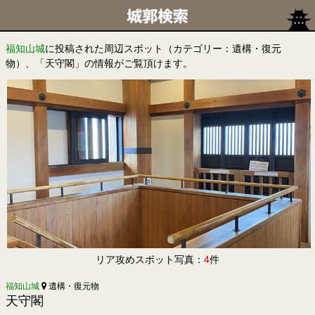
福知山城
に投稿された周辺スポット（カテゴリー：遺構・復元
物）、「天守閣」の情報がご覧頂けます。
リア攻めスポット写真：
4
件
福知山城
遺構・復元物
天守閣