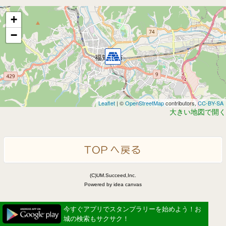
+
−
Leaflet
| ©
OpenStreetMap
contributors,
CC-BY-SA
大きい地図で開く
(C)UM.Succeed,Inc.
Powered by idea canvas
今すぐアプリでスタンプラリーを始めよう！お
城の検索もサクサク！