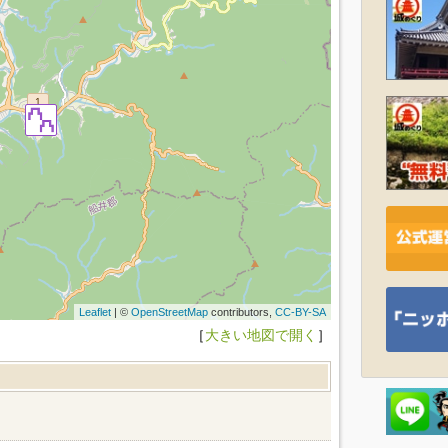
Leaflet
| ©
OpenStreetMap
contributors,
CC-BY-SA
［
大きい地図で開く
］