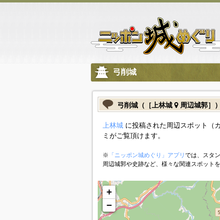
弓削城
弓削城（［上林城
周辺城郭］
上林城
に投稿された周辺スポット（
ミがご覧頂けます。
※
「ニッポン城めぐり」アプリ
では、スタン
周辺城郭や史跡など、様々な関連スポット
+
−