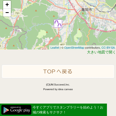
+
−
Leaflet
| ©
OpenStreetMap
contributors,
CC-BY-SA
大きい地図で開く
(C)UM.Succeed,Inc.
Powered by idea canvas
今すぐアプリでスタンプラリーを始めよう！お
城の検索もサクサク！