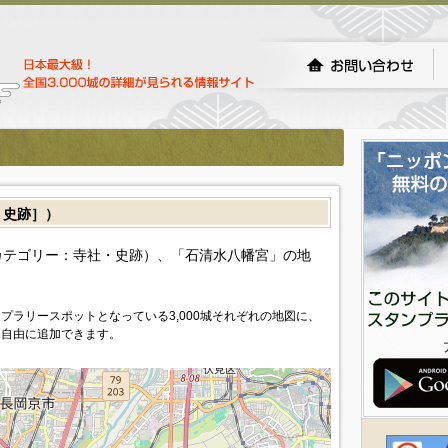
・史跡］）
カテゴリー：寺社・史跡）、「石清水八幡宮」の地
プラリースポットとなっている3,000城それぞれの地図に、
を自由に追加できます。