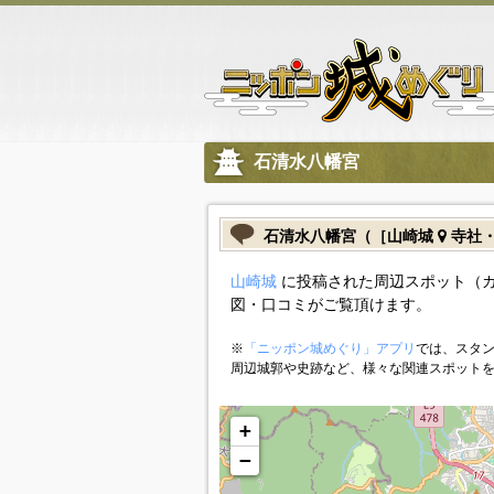
石清水八幡宮
石清水八幡宮（［山崎城
寺社
山崎城
に投稿された周辺スポット（
図・口コミがご覧頂けます。
※
「ニッポン城めぐり」アプリ
では、スタン
周辺城郭や史跡など、様々な関連スポット
+
−