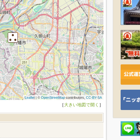
Leaflet
| ©
OpenStreetMap
contributors,
CC-BY-SA
［
大きい地図で開く
］