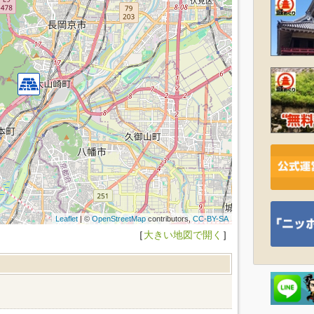
Leaflet
| ©
OpenStreetMap
contributors,
CC-BY-SA
［
大きい地図で開く
］