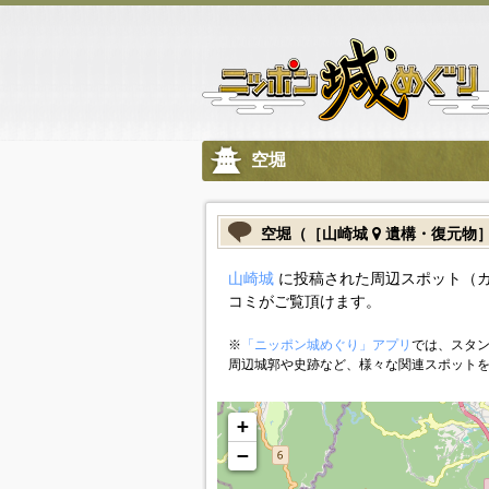
空堀
空堀（［山崎城
遺構・復元物
山崎城
に投稿された周辺スポット（
コミがご覧頂けます。
※
「ニッポン城めぐり」アプリ
では、スタン
周辺城郭や史跡など、様々な関連スポット
+
−