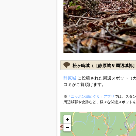
松ヶ崎城（［静原城
周辺城郭
静原城
に投稿された周辺スポット（
コミがご覧頂けます。
※
「ニッポン城めぐり」アプリ
では、スタン
周辺城郭や史跡など、様々な関連スポット
+
−