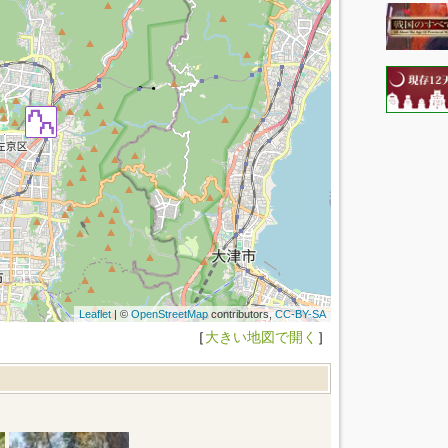
Leaflet
| ©
OpenStreetMap
contributors,
CC-BY-SA
［
大きい地図で開く
］