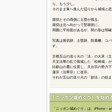
ら、もう少し。
そのまま東へ進んだ辺りから城域と思
堀切とその両側に土塁が残る。
堀切は北へ向かって竪堀状に。
周囲に平坦面があるが、郭の形は明確
写真は堀切跡、土塁跡、防鹿柵、コバ
す。
京都五山の送り火の「法」の火床（立
天文法華の乱で落城した「松崎城」が
比叡山の麓に位置し、天台宗の勢力下
蓮宗（法華宗）に改宗。
それが五山の送り火の「妙法」の始ま
「ニッポン城めぐり」は、iPhone・a