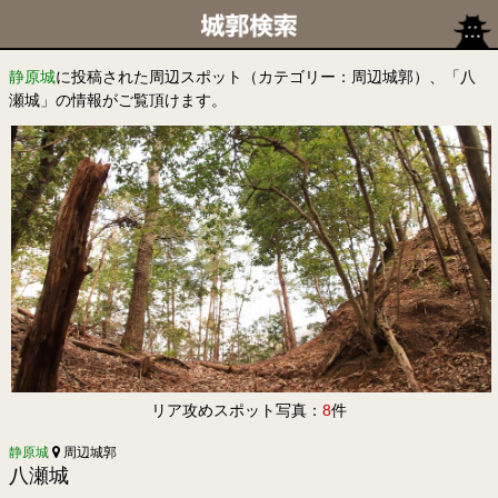
静原城
に投稿された周辺スポット（カテゴリー：周辺城郭）、「八
瀬城」の情報がご覧頂けます。
リア攻めスポット写真：
8
件
静原城
周辺城郭
八瀬城