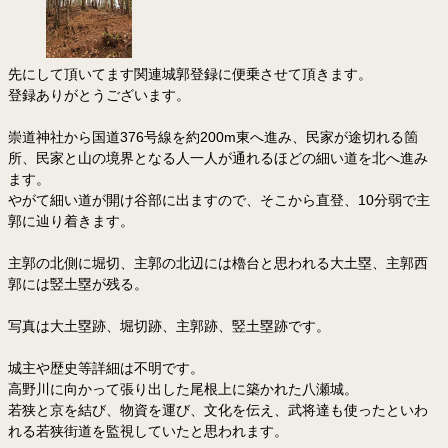
先にして頂いてます関連城郭登録に便乗させて頂きます。
登録ありがとうございます。
崇道神社から国道376号線を約200m東へ進み、民家が途切れる箇
所、民家と山の境界となる人一人が通れるほどの細い道を北へ進み
ます。
やがて細い道が開け谷部に出ますので、そこから直登、10分弱で主
郭に辿り着きます。
主郭の北側に堀切、主郭の北辺には櫓台と思われる大土塁、主郭西
郭には竪土塁が残る。
写真は大土塁跡、堀切跡、主郭跡、竪土塁跡です。
城主や歴史等詳細は不明です。
高野川に向かって張り出した尾根上に築かれた八瀬城。
若狭と京を結び、物資を運び、文化を伝え、武将達も使ったといわ
れる若狭街道を監視していたと思われます。