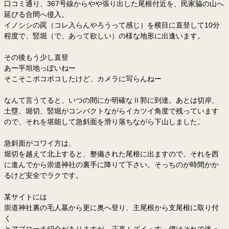
口コミ通り、367号線からやや張り出した尾根付近を、民家脇の山へ
延びる合間へ侵入。
イノシシの罠（コレ入らんやろうって感じ）を横目に直登して10分
程度で、竪堀（で、あって欲しい）の様な地形に出逢います。
その後もう少し直登
あー平坦地っぽいねー
そこそこポコポコしたけど、カメラに写らんねー
なんて言うてると、いつの間にか明確なⅡ郭に到達。あとは切岸、
土塁、堀切、竪堀がコンパクトながらイカツイ角度で残っています
ので、それを堪能して急斜面を滑り落ちながら下山しました。
急斜面がコワイ方は、
堀切を越えて北上すると、整備された尾根に出ますので、それを西
に進んでから崇道神社の裏手に降りて下さい。そっちのが時間かか
るけど安全でラクです。
某サイトには
崇道神社裏の毛人墓から更に奥へ登り、主尾根から支尾根に取り付
く
とアプローチ紹介がありますが、正直ムズイっす。僕はそれで迷っ