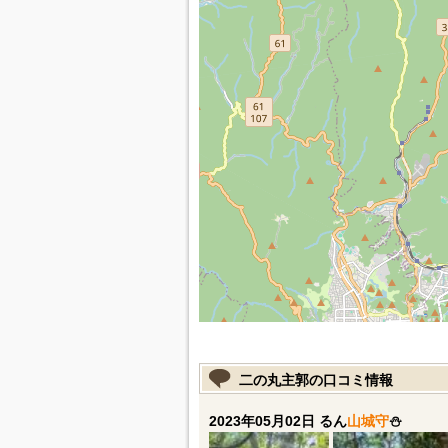
二の丸主郭の口コミ情報
2023年05月02日 るん
山城守
⛄️