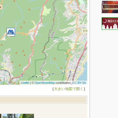
Leaflet
| ©
OpenStreetMap
contributors,
CC-BY-SA
［
大きい地図で開く
］