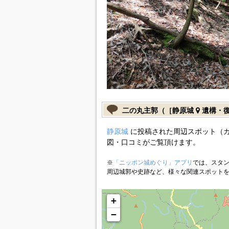
二の丸主郭（［静原城
遺構・
静原城
に投稿された周辺スポット（
図・口コミがご覧頂けます。
※
「ニッポン城めぐり」アプリ
では、スタン
周辺城郭や史跡など、様々な関連スポット
+
−