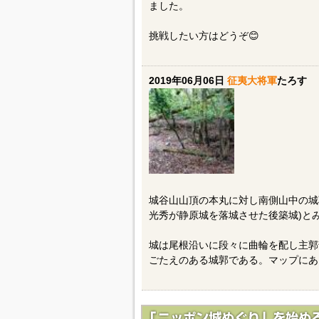
ました。
挑戦したい方はどうぞ😊
2019年06月06日
征夷大将軍
たろす
城谷山山頂の本丸に対し南側山中の城
光秀が静原城を落城させた後築城)と
城は尾根沿いに段々に曲輪を配し主郭
ごたえのある城郭である。マップにあ