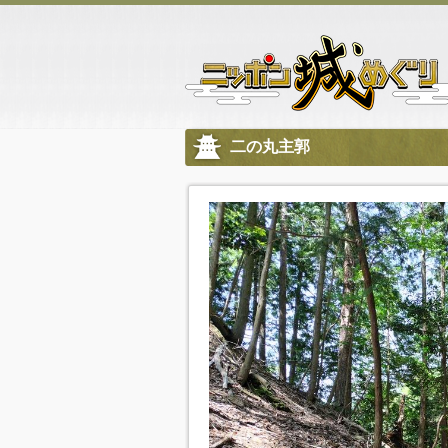
二の丸主郭