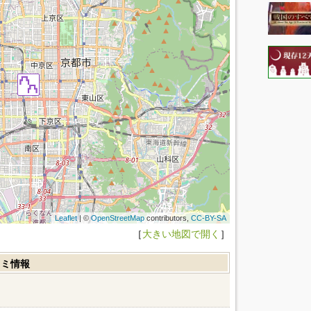
Leaflet
| ©
OpenStreetMap
contributors,
CC-BY-SA
［
大きい地図で開く
］
コミ情報