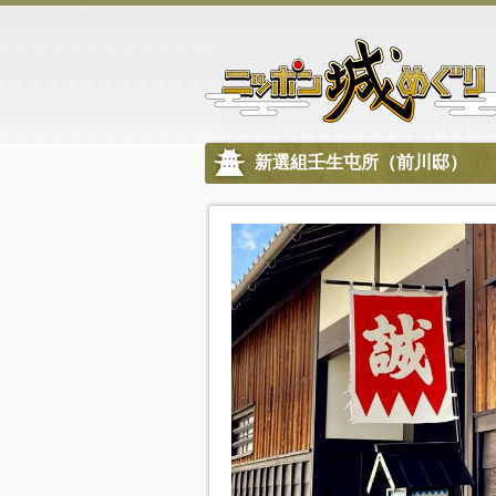
新選組壬生屯所（前川邸）