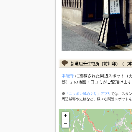
新選組壬生屯所（前川邸）（［
本能寺
に投稿された周辺スポット（
邸）」の地図・口コミがご覧頂けます
※
「ニッポン城めぐり」アプリ
では、スタン
周辺城郭や史跡など、様々な関連スポット
+
−