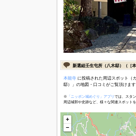
新選組壬生屯所（八木邸）（［
本能寺
に投稿された周辺スポット（
邸）」の地図・口コミがご覧頂けます
※
「ニッポン城めぐり」アプリ
では、スタン
周辺城郭や史跡など、様々な関連スポット
+
−