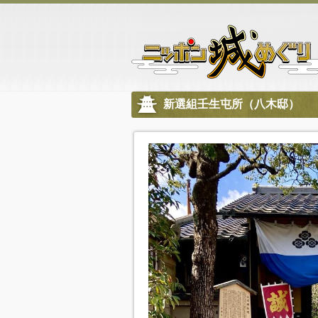
新選組壬生屯所（八木邸）