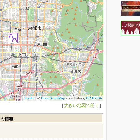
Leaflet
| ©
OpenStreetMap
contributors,
CC-BY-SA
［
大きい地図で開く
］
コミ情報