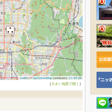
Leaflet
| ©
OpenStreetMap
contributors,
CC-BY-SA
［
大きい地図で開く
］