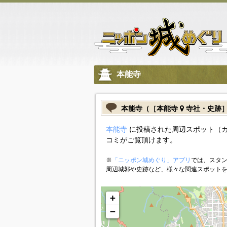
本能寺
本能寺（［本能寺
寺社・史跡
本能寺
に投稿された周辺スポット（
コミがご覧頂けます。
※
「ニッポン城めぐり」アプリ
では、スタン
周辺城郭や史跡など、様々な関連スポット
+
−