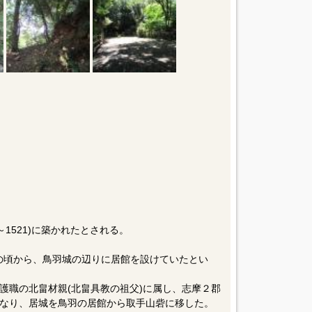
～1521)に築かれたとされる。
)の頃から、鳥羽城の辺りに居館を設けていたとい
護職の北畠材親(北畠具教の祖父)に属し、志摩２郡
なり、居城を鳥羽の居館から取手山砦に移した。