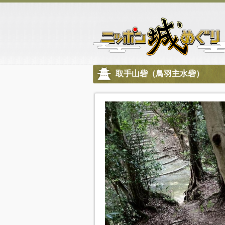
取手山砦（鳥羽主水砦）