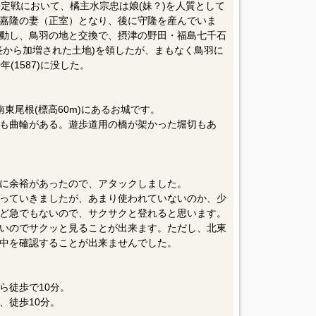
摩平定戦において、橘主水宗忠は娘(妹？)を人質として
嘉隆の妻（正室）となり、後に守隆を産んでいま
動し、鳥羽の地と交換で、摂津の野田・福島七千石
長から加増された土地)を領したが、まもなく鳥羽に
(1587)に没した。
東尾根(標高60m)にあるお城です。
も曲輪がある。遊歩道用の橋が架かった堀切もあ
に余裕があったので、アタックしました。
っていきましたが、あまり使われていないのか、少
ど急でもないので、サクサクと登れると思います。
いのでサクッと見ることが出来ます。ただし、北東
中を確認することが出来ませんでした。
ら徒歩で10分。
、徒歩10分。