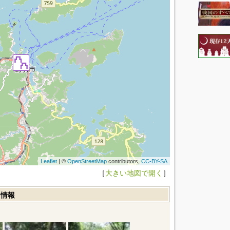
Leaflet
| ©
OpenStreetMap
contributors,
CC-BY-SA
［
大きい地図で開く
］
ミ情報