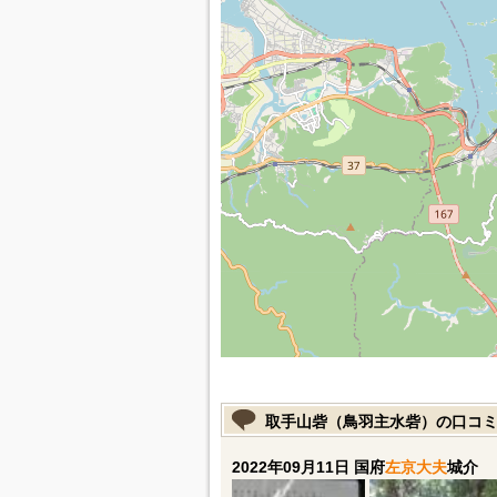
取手山砦（鳥羽主水砦）の口コ
2022年09月11日 国府
左京大夫
城介