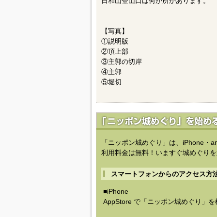
日和山登山口は何か所かあります。
【写真】
①説明版
②頂上部
③主郭の切岸
④主郭
⑤堀切
「ニッポン城めぐり」は、iPhone・a
利用料金は無料！いますぐ城めぐりを
スマートフォンからのアクセス方
■iPhone
AppStore で「ニッポン城めぐり」