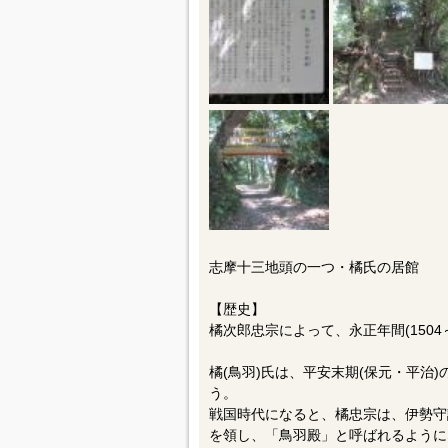
志摩十三地頭の一つ・橘氏の居館
【歴史】
橘次郎忠宗によって、永正年間(1504
橘(鳥羽)氏は、平安末期(保元・平治
う。
戦国時代になると、橘忠宗は、伊勢守
を領し、「鳥羽殿」と呼ばれるように