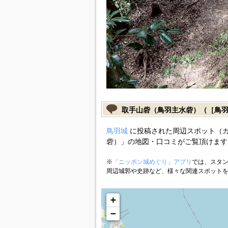
取手山砦（鳥羽主水砦）（［鳥
鳥羽城
に投稿された周辺スポット（
砦）」の地図・口コミがご覧頂けます
※
「ニッポン城めぐり」アプリ
では、スタン
周辺城郭や史跡など、様々な関連スポット
+
−