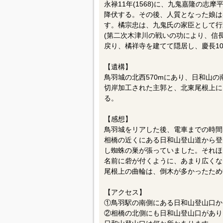
永禄11年(1568)に、九鬼嘉隆の志
降伏する。その後、人質となった娘は
す。橘宗忠は、九鬼氏の家臣として行
(第二次木津川の戦いの功により、信
戻り、橘祥寺を建てて隠居し、慶長10年
【遺構】
鳥羽城の北西570mにあり、日和山の南
切岸加工された主郭と、北東尾根上に
る。
【感想】
鳥羽城をリアした後、電車までの時間
相橋の近くにある日和山登山道から登
し蜘蛛の巣が張っていました。それほ
名前に砦が付くように、あまり広くな
尾根上の曲輪は、倒木が多かったため
【アクセス】
①鳥羽駅の南側にある日和山登山口か
②相橋の北側にも日和山登山口があり