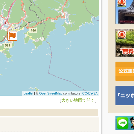
Leaflet
| ©
OpenStreetMap
contributors,
CC-BY-SA
［
大きい地図で開く
］