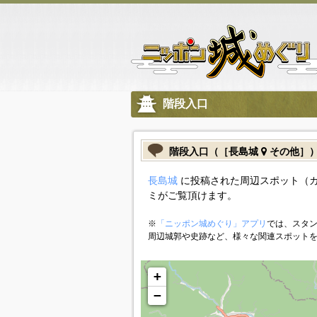
階段入口
階段入口（［長島城
その他］
長島城
に投稿された周辺スポット（
ミがご覧頂けます。
※
「ニッポン城めぐり」アプリ
では、スタン
周辺城郭や史跡など、様々な関連スポット
+
−