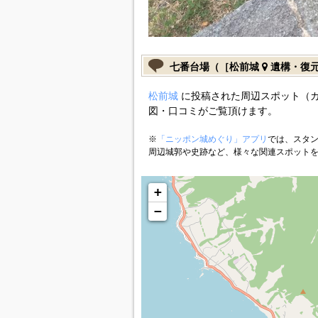
七番台場（［松前城
遺構・復
松前城
に投稿された周辺スポット（
図・口コミがご覧頂けます。
※
「ニッポン城めぐり」アプリ
では、スタン
周辺城郭や史跡など、様々な関連スポット
+
−