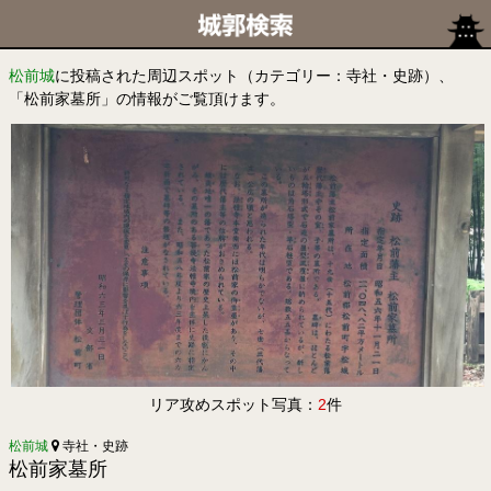
松前城
に投稿された周辺スポット（カテゴリー：寺社・史跡）、
「松前家墓所」の情報がご覧頂けます。
リア攻めスポット写真：
2
件
松前城
寺社・史跡
松前家墓所