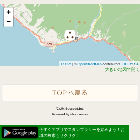
+
−
Leaflet
| ©
OpenStreetMap
contributors,
CC-BY-SA
大きい地図で開く
(C)UM.Succeed,Inc.
Powered by idea canvas
今すぐアプリでスタンプラリーを始めよう！お
城の検索もサクサク！