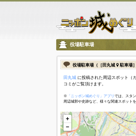
役場駐車場
役場駐車場（［田丸城
駐車場
田丸城
に投稿された周辺スポット（
コミがご覧頂けます。
※
「ニッポン城めぐり」アプリ
では、スタン
周辺城郭や史跡など、様々な関連スポット
+
−