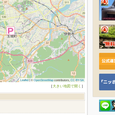
Leaflet
| ©
OpenStreetMap
contributors,
CC-BY-SA
［
大きい地図で開く
］