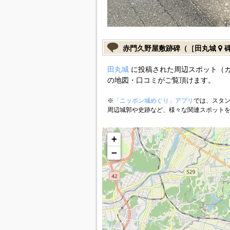
赤門久野屋敷跡碑（［田丸城
碑
田丸城
に投稿された周辺スポット（
の地図・口コミがご覧頂けます。
※
「ニッポン城めぐり」アプリ
では、スタン
周辺城郭や史跡など、様々な関連スポット
+
−