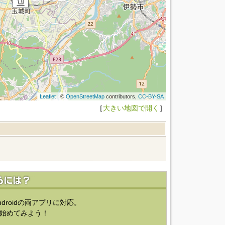
Leaflet
| ©
OpenStreetMap
contributors,
CC-BY-SA
［
大きい地図で開く
］
ndroidの両アプリに対応。
始めてみよう！