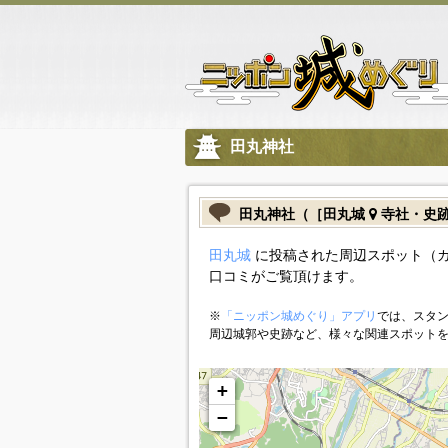
田丸神社
田丸神社（［田丸城
寺社・史
田丸城
に投稿された周辺スポット（
口コミがご覧頂けます。
※
「ニッポン城めぐり」アプリ
では、スタン
周辺城郭や史跡など、様々な関連スポット
+
−