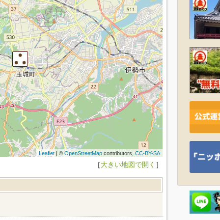
Leaflet
| ©
OpenStreetMap
contributors,
CC-BY-SA
［
大きい地図で開く
］