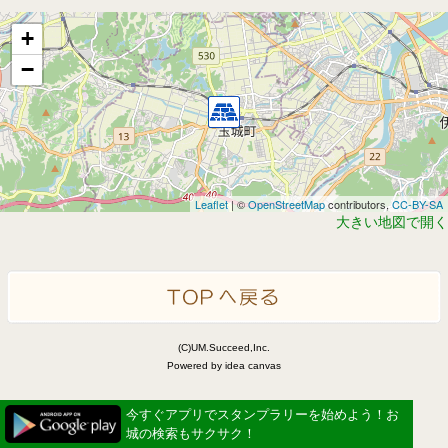
+
−
Leaflet
| ©
OpenStreetMap
contributors,
CC-BY-SA
大きい地図で開く
(C)UM.Succeed,Inc.
Powered by idea canvas
今すぐアプリでスタンプラリーを始めよう！お
城の検索もサクサク！