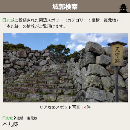
田丸城
に投稿された周辺スポット（カテゴリー：遺構・復元物）、
「本丸跡」の情報がご覧頂けます。
リア攻めスポット写真：
4
件
田丸城
遺構・復元物
本丸跡