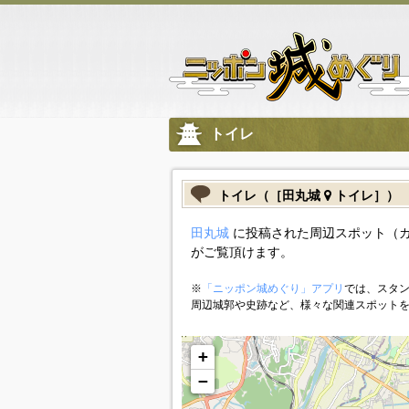
トイレ
トイレ（［田丸城
トイレ］）
田丸城
に投稿された周辺スポット（
がご覧頂けます。
※
「ニッポン城めぐり」アプリ
では、スタン
周辺城郭や史跡など、様々な関連スポット
+
−