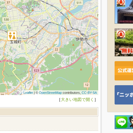
Leaflet
| ©
OpenStreetMap
contributors,
CC-BY-SA
［
大きい地図で開く
］