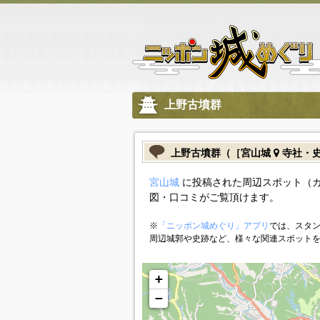
上野古墳群
上野古墳群（［宮山城
寺社・
宮山城
に投稿された周辺スポット（
図・口コミがご覧頂けます。
※
「ニッポン城めぐり」アプリ
では、スタン
周辺城郭や史跡など、様々な関連スポット
+
−