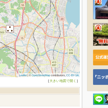
Leaflet
| ©
OpenStreetMap
contributors,
CC-BY-SA
［
大きい地図で開く
］