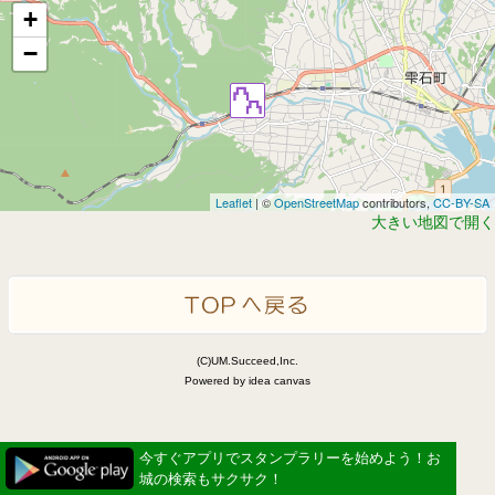
+
−
Leaflet
| ©
OpenStreetMap
contributors,
CC-BY-SA
大きい地図で開く
(C)UM.Succeed,Inc.
Powered by idea canvas
今すぐアプリでスタンプラリーを始めよう！お
城の検索もサクサク！