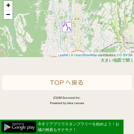
+
−
Leaflet
| ©
OpenStreetMap
contributors,
CC-BY-SA
大きい地図で開く
(C)UM.Succeed,Inc.
Powered by idea canvas
今すぐアプリでスタンプラリーを始めよう！お
城の検索もサクサク！