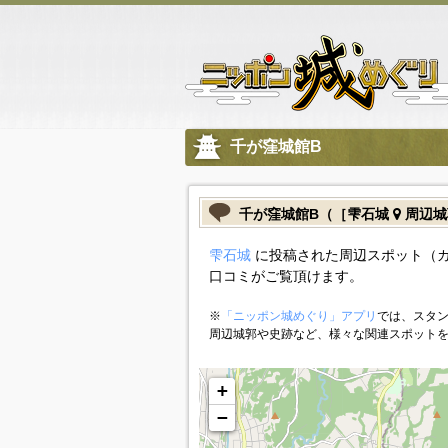
千が窪城館B
千が窪城館B（［雫石城
周辺城
雫石城
に投稿された周辺スポット（カ
口コミがご覧頂けます。
※
「ニッポン城めぐり」アプリ
では、スタン
周辺城郭や史跡など、様々な関連スポット
+
−