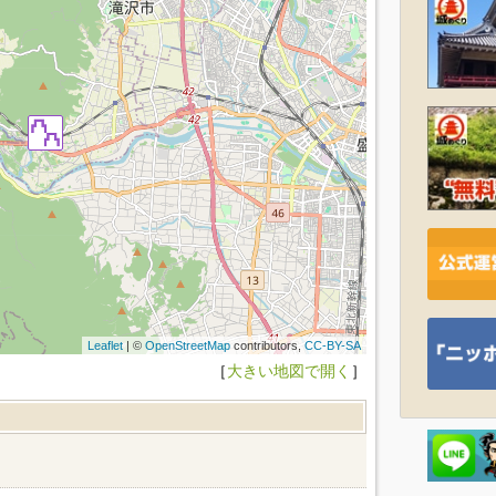
Leaflet
| ©
OpenStreetMap
contributors,
CC-BY-SA
［
大きい地図で開く
］