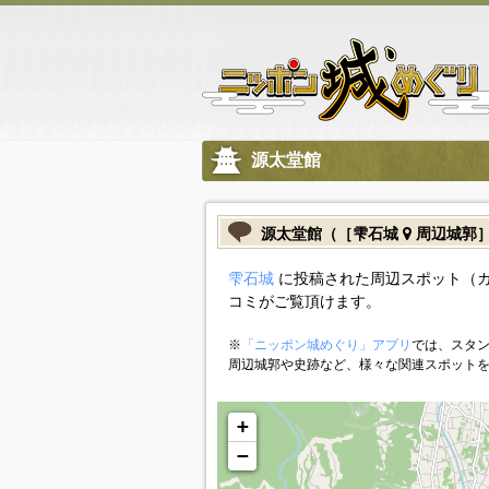
源太堂館
源太堂館（［雫石城
周辺城郭
雫石城
に投稿された周辺スポット（
コミがご覧頂けます。
※
「ニッポン城めぐり」アプリ
では、スタン
周辺城郭や史跡など、様々な関連スポット
+
−