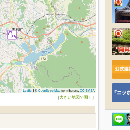
Leaflet
| ©
OpenStreetMap
contributors,
CC-BY-SA
［
大きい地図で開く
］