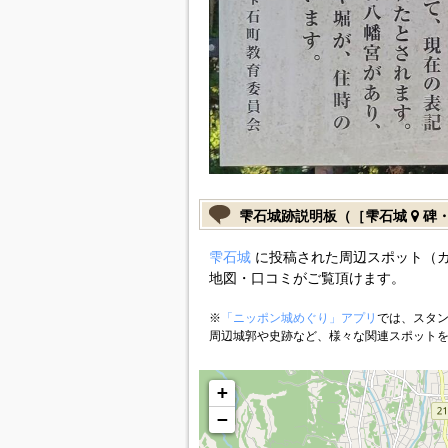
雫石城跡説明板（［雫石城
碑・
雫石城
に投稿された周辺スポット（
地図・口コミがご覧頂けます。
※
「ニッポン城めぐり」アプリ
では、スタン
周辺城郭や史跡など、様々な関連スポット
+
−