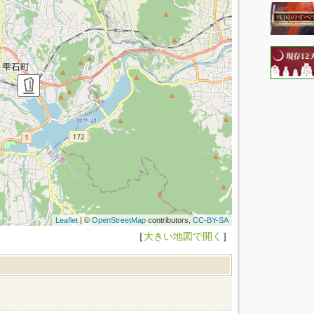
Leaflet
| ©
OpenStreetMap
contributors,
CC-BY-SA
［
大きい地図で開く
］