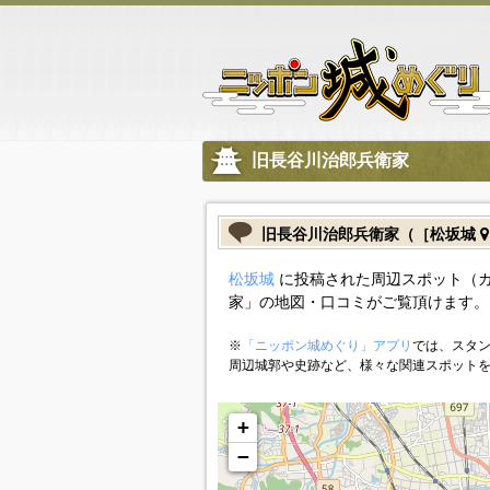
旧長谷川治郎兵衛家
旧長谷川治郎兵衛家（［松坂城
松坂城
に投稿された周辺スポット（
家」の地図・口コミがご覧頂けます。
※
「ニッポン城めぐり」アプリ
では、スタン
周辺城郭や史跡など、様々な関連スポット
+
−