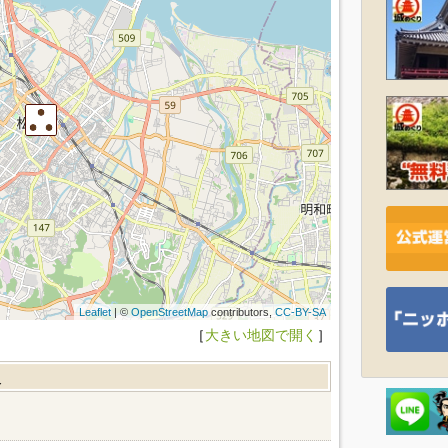
Leaflet
| ©
OpenStreetMap
contributors,
CC-BY-SA
［
大きい地図で開く
］
報