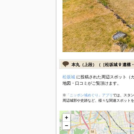
本丸（上段）（［松坂城
遺構・
松坂城
に投稿された周辺スポット（
地図・口コミがご覧頂けます。
※
「ニッポン城めぐり」アプリ
では、スタン
周辺城郭や史跡など、様々な関連スポット
+
−