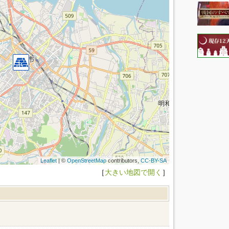
Leaflet
| ©
OpenStreetMap
contributors,
CC-BY-SA
［
大きい地図で開く
］