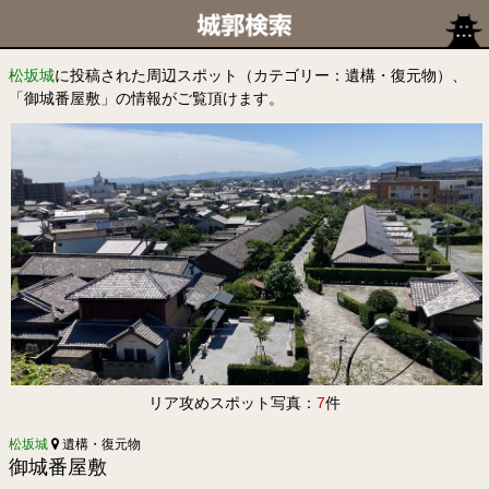
松坂城
に投稿された周辺スポット（カテゴリー：遺構・復元物）、
「御城番屋敷」の情報がご覧頂けます。
リア攻めスポット写真：
7
件
松坂城
遺構・復元物
御城番屋敷