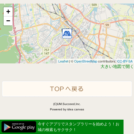
+
−
Leaflet
| ©
OpenStreetMap
contributors,
CC-BY-SA
大きい地図で開く
(C)UM.Succeed,Inc.
Powered by idea canvas
今すぐアプリでスタンプラリーを始めよう！お
城の検索もサクサク！