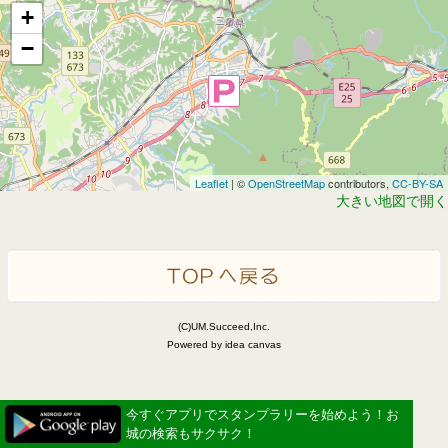
+
−
Leaflet
| ©
OpenStreetMap
contributors,
CC-BY-SA
大きい地図で開く
(C)UM.Succeed,Inc.
Powered by idea canvas
今すぐアプリでスタンプラリーを始めよう！お
城の検索もサクサク！