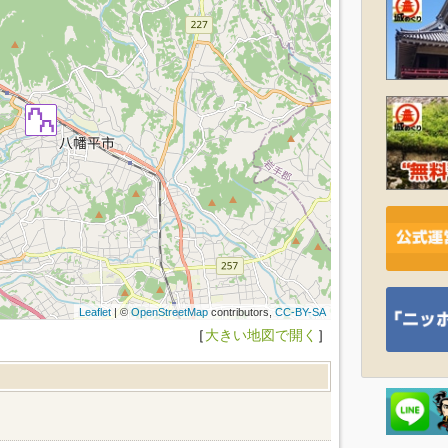
Leaflet
| ©
OpenStreetMap
contributors,
CC-BY-SA
［
大きい地図で開く
］