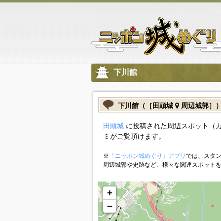
下川館
下川館（［田頭城
周辺城郭］
田頭城
に投稿された周辺スポット（
ミがご覧頂けます。
※
「ニッポン城めぐり」アプリ
では、スタン
周辺城郭や史跡など、様々な関連スポット
+
−