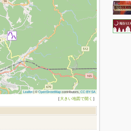
Leaflet
| ©
OpenStreetMap
contributors,
CC-BY-SA
［
大きい地図で開く
］