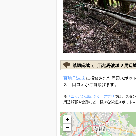
荒堀氏城（［百地丹波城
周辺
百地丹波城
に投稿された周辺スポット
図・口コミがご覧頂けます。
※
「ニッポン城めぐり」アプリ
では、スタン
周辺城郭や史跡など、様々な関連スポット
+
−