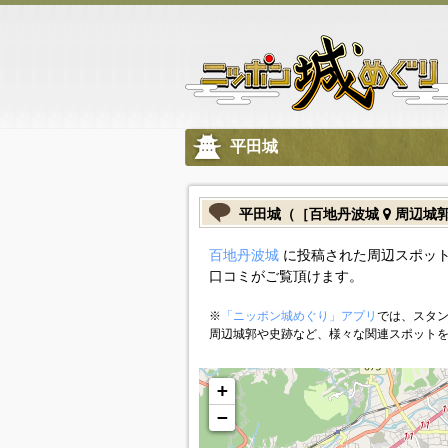
平田城
平田城（［百地丹波城
周辺城
百地丹波城
に投稿された周辺スポット
口コミがご覧頂けます。
※
「ニッポン城めぐり」アプリ
では、スタン
周辺城郭や史跡など、様々な関連スポット
+
−