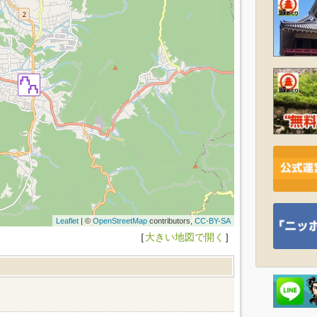
Leaflet
| ©
OpenStreetMap
contributors,
CC-BY-SA
［
大きい地図で開く
］