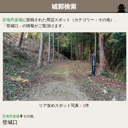
百地丹波城
に投稿された周辺スポット（カテゴリー：その他）、
「登城口」の情報がご覧頂けます。
リア攻めスポット写真：
1
件
百地丹波城
その他
登城口