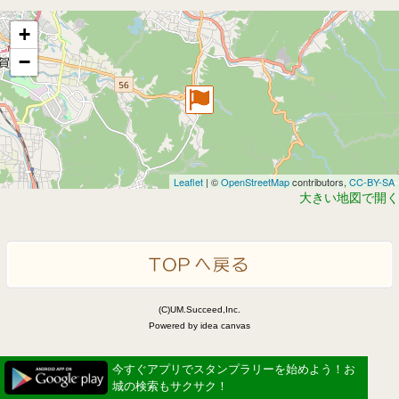
+
−
Leaflet
| ©
OpenStreetMap
contributors,
CC-BY-SA
大きい地図で開く
(C)UM.Succeed,Inc.
Powered by idea canvas
今すぐアプリでスタンプラリーを始めよう！お
城の検索もサクサク！