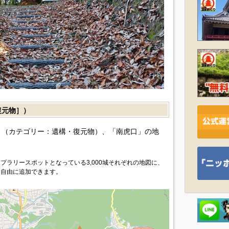
復元物］）
（カテゴリー：遺構・復元物）、「南虎口」の地
プラリースポットとなっている3,000城それぞれの地図に、
を自由に追加できます。