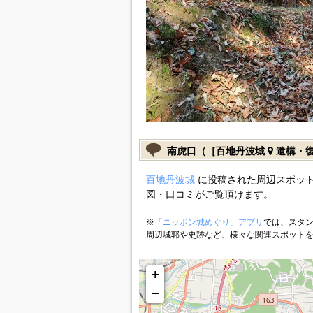
南虎口（［百地丹波城
遺構・
百地丹波城
に投稿された周辺スポット
図・口コミがご覧頂けます。
※
「ニッポン城めぐり」アプリ
では、スタン
周辺城郭や史跡など、様々な関連スポット
+
−