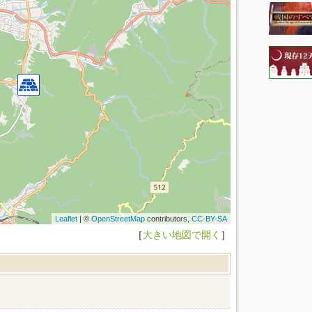
Leaflet
| ©
OpenStreetMap
contributors,
CC-BY-SA
［
大きい地図で開く
］