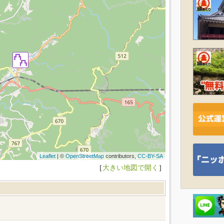
Leaflet
| ©
OpenStreetMap
contributors,
CC-BY-SA
［
大きい地図で開く
］