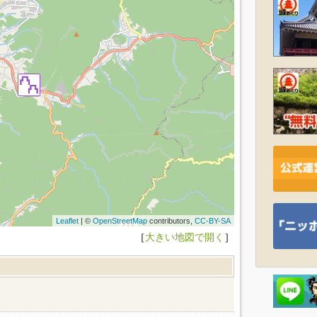
Leaflet
| ©
OpenStreetMap
contributors,
CC-BY-SA
［
大きい地図で開く
］