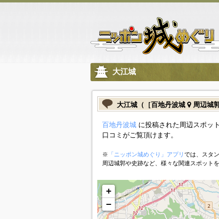
大江城
大江城（［百地丹波城
周辺城
百地丹波城
に投稿された周辺スポット
口コミがご覧頂けます。
※
「ニッポン城めぐり」アプリ
では、スタン
周辺城郭や史跡など、様々な関連スポット
+
−